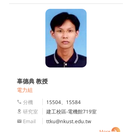
辜德典
教授
電力組
分機
15504、15584
研究室
建工校區-電機館719室
Email
ttku@nkust.edu.tw
More