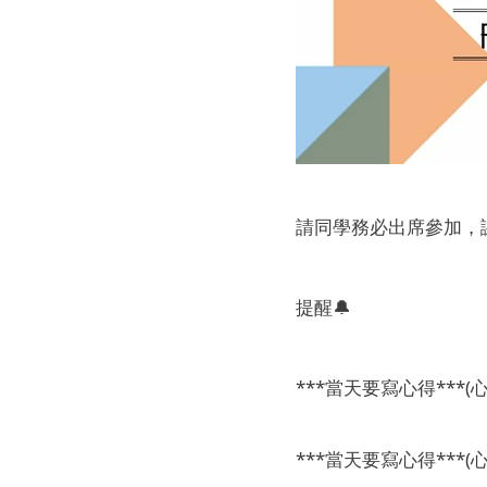
請同學務必出席參加，
提醒🔔
***當天要寫心得***
***當天要寫心得***