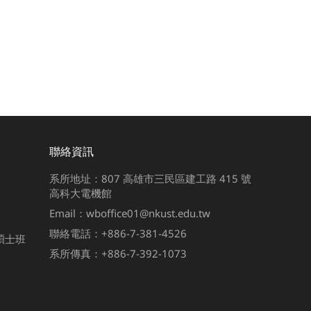
聯絡資訊
系所地址：807 高雄市三民區建工路 415 號
高科大電機館
Email：wboffice01@nkust.edu.tw
聯絡電話：+886-7-381-4526
碩士班
系所傳真：+886-7-392-1073