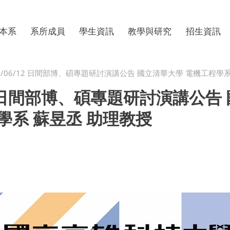
本系
退休老師
課程規劃
研究計畫
院二技
組織
行政人員
系學會
學生專題
轉系專區
本系
系所成員
學生資訊
教學與研究
招生資訊
5/06/12 日間部博、碩專題研討演講公告 國立清華大學 電機工程學
/12 日間部博、碩專題研討演講公告
學系 蘇昱丞 助理教授