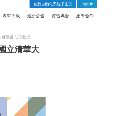
智慧自動化系統碩士班
English
表單下載
問卷專區
表單下載
最新公告
實習媒合
產學合作
系 蘇昱丞 助理教授
 國立清華大