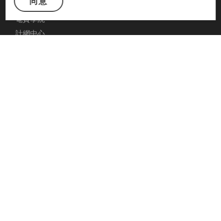
同意
系友會 FB
電資學院
計網中心
智慧自動化系統碩士班
Web Mail
聯絡資訊
系所地址：807 高雄市三民區建工路 415 號
高科大電機館
Email：wboffice01@nkust.edu.tw
聯絡電話：+886-7-381-4526
系所傳真：+886-7-392-1073
隱私政策
© 2026 國立高雄科技大學電機工程系｜建工校區. All rights