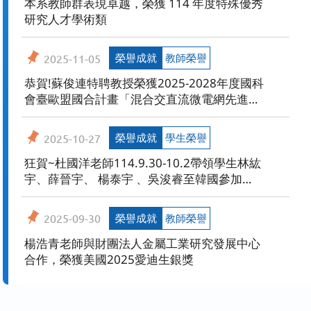
本系教師群表現卓越，榮獲 114 年度特殊優秀
研究人才學術類
榮譽成就
教師榮譽
2025-11-05
恭賀!蘇俊連特聘教授榮獲2025-2028年度國科
會臺歐盟國合計畫「混合交直流微電網先進控
制技術於淨零配電網應用與測試」補助。
榮譽成就
學生榮譽
2025-10-27
狂賀~杜國洋老師114.9.30-10.2帶領學生林紘
宇、薛晉宇、 楊泰宇 、吳浚睿至韓國參加
FIRA Invitational Cup 2025，榮獲大型全能人
形機器人組-總成績第一名、舉重競賽第一名、
榮譽成就
教師榮譽
2025-09-30
射箭競賽第一名。
楊浩青老師與財團法人金屬工業研究發展中心
合作，榮獲美國2025愛迪生銀獎