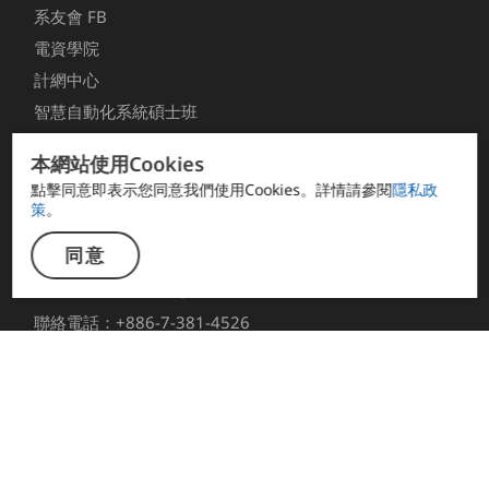
系友會 FB
電資學院
計網中心
智慧自動化系統碩士班
Web Mail
本網站使用Cookies
點擊同意即表示您同意我們使用Cookies。詳情請參閱
隱私政
聯絡資訊
策
。
系所地址：807 高雄市三民區建工路 415 號
同意
高科大電機館
Email：wboffice01@nkust.edu.tw
聯絡電話：+886-7-381-4526
系所傳真：+886-7-392-1073
隱私政策
© 2026 國立高雄科技大學電機工程系｜建工校區. All rights