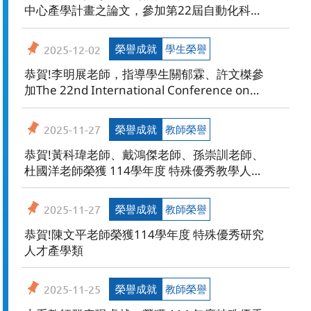
中心產學計畫之論文，參加第22屆自動化科技
國際研討會(Automation 2025)，榮獲最佳研
討會論文 佳作。
榮譽成就
學生榮譽
2025-12-02
恭賀!李明展老師，指導學生關郁霖、許文榤參
加The 22nd International Conference on
Automation Technology (AUTOMATION
2025) 2025 自動化科技國際研討會暨113年度
榮譽成就
教師榮譽
2025-11-27
自動化學門成果發表會榮獲最佳學生論文獎-佳
作。
恭賀!黃科瑋老師、戴鴻傑老師、孫崇訓老師、
杜國洋老師榮獲 114學年度 特殊優秀教學人
才。
榮譽成就
教師榮譽
2025-11-27
恭賀!陳文平老師榮獲114學年度 特殊優秀研究
人才產學類
榮譽成就
教師榮譽
2025-11-25