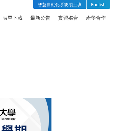
智慧自動化系統碩士班
English
表單下載
問卷專區
表單下載
最新公告
實習媒合
產學合作