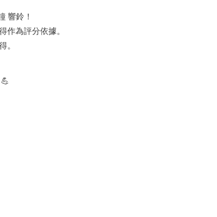
鐘 響鈴！
心得作為評分依據。
心得。
💪