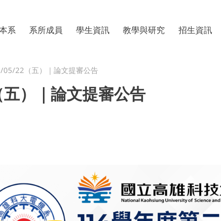
本系
退休老師
課程規劃
研究計畫
院二技
組織
行政人員
系學會
學生專題
轉系專區
本系
系所成員
學生資訊
教學與研究
招生資訊
5/05/22（五）｜論文提審公告
22（五）｜論文提審公告