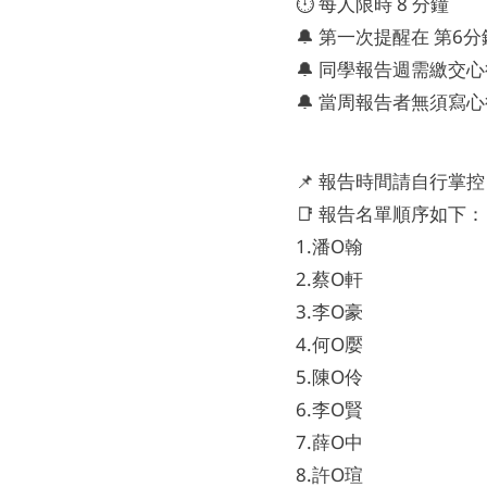
⏱️ 每人限時 8 分鐘
🔔 第一次提醒在 第6分
🔔 同學報告週需繳交
🔔 當周報告者無須寫
📌 報告時間請自行掌控 
📑 報告名單順序如下：
1.潘O翰
2.蔡O軒
3.李O豪
4.何O嬮
5.陳O伶
6.李O賢
7.薛O中
8.許O瑄