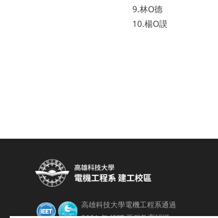
9.林O德
10.楊O謨
高雄科技大學電機工程系通過
2021 年 IEET 工程教育認證