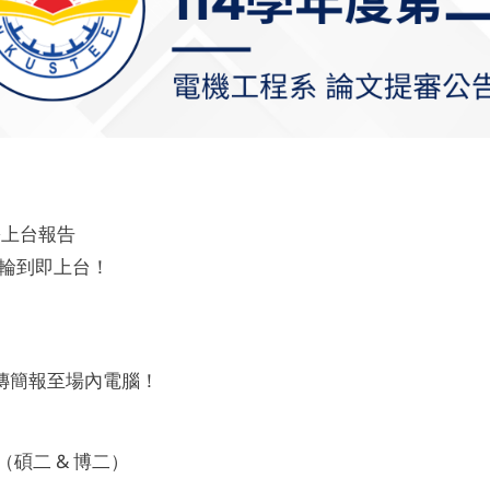
學需上台報告
，輪到即上台！
上傳簡報至場內電腦！
告（碩二 & 博二）