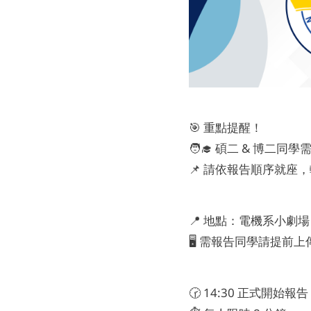
🎯 重點提醒！
🧑‍🎓 碩二 & 博二同
📌 請依報告順序就座
📍 地點：電機系小劇場
🖥️ 需報告同學請提前
🕝 14:30 正式開始報