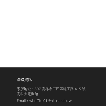
聯絡資訊
系所地址：807 高雄市三民區建工路 415 號
高科大電機館
Email：wboffice01@nkust.edu.tw