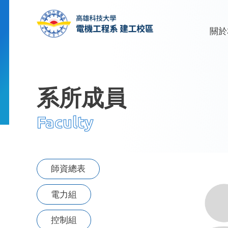
關於
系所
關於
系所成員
Faculty
首頁
系所成員
行政人員
師資總表
電力組
控制組