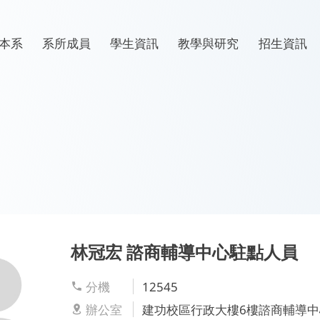
本系
退休老師
課程規劃
研究計畫
院二技
組織
行政人員
系學會
學生專題
轉系專區
本系
系所成員
學生資訊
教學與研究
招生資訊
林冠宏
諮商輔導中心駐點人員
分機
12545
辦公室
建功校區行政大樓6樓諮商輔導中