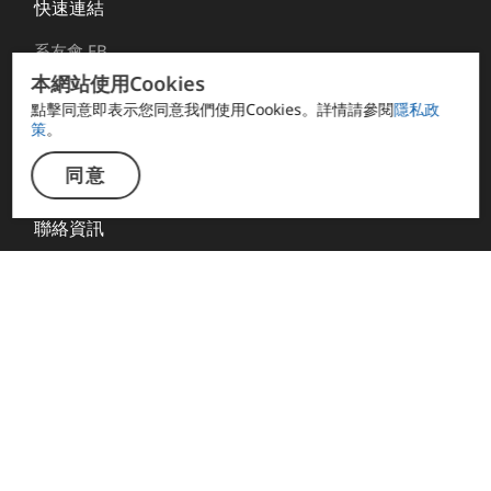
快速連結
系友會 FB
本網站使用Cookies
電資學院
點擊同意即表示您同意我們使用Cookies。詳情請參閱
隱私政
計網中心
策
。
智慧自動化系統碩士班
同意
Web Mail
聯絡資訊
系所地址：807 高雄市三民區建工路 415 號
高科大電機館
Email：wboffice01@nkust.edu.tw
聯絡電話：+886-7-381-4526
系所傳真：+886-7-392-1073